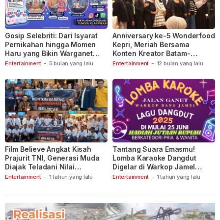
Gosip Selebriti: Dari Isyarat
Anniversary ke-5 Wonderfood
Pernikahan hingga Momen
Kepri, Meriah Bersama
Haru yang Bikin Warganet
Konten Kreator Batam-
Berspekulasi
Tanjungpinang
Entertainment
-
5 bulan yang lalu
Entertainment
-
12 bulan yang lalu
Film Believe Angkat Kisah
Tantang Suara Emasmu!
Prajurit TNI, Generasi Muda
Lomba Karaoke Dangdut
Diajak Teladani Nilai
Digelar di Warkop Jamel
Keberanian
Ganet
Entertainment
-
1 tahun yang lalu
Entertainment
-
1 tahun yang lalu