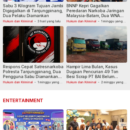
Sabu 3 Kilogram Tujuan Jambi
BNNP Kepri Gagalkan
Digagalkan di Tanjungpinang,
Peredaran Narkoba Jaringan
Dua Pelaku Diamankan
Malaysia-Batam, Dua WNA
Masih Diburu
Hukum dan Kriminal
-
3 hari yang lalu
Hukum dan Kriminal
-
1 minggu yang
lalu
Respons Cepat Satresnarkoba
Hampir Lima Bulan, Kasus
Polresta Tanjungpinang, Dua
Dugaan Pencurian 49 Ton
Pengguna Sabu Diamankan
Besi Scrap PT BAI Belum
Usai Dilaporkan ke Call Center
Tetapkan Tersangka
Hukum dan Kriminal
-
1 minggu yang
Hukum dan Kriminal
-
2 minggu yang
lalu
110
lalu
ENTERTAINMENT