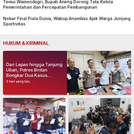
Temui Wamendagri, Bupati Aneng Dorong Tata Kelola
Pemerintahan dan Percepatan Pembangunan
Nobar Final Piala Dunia, Wabup Anambas Ajak Warga Junjung
Sportivitas
HUKUM & KRIMINAL
Dari Lapas hingga Tanjung
Uban, Polres Bintan
Bongkar Dua Kasus
Narkoba, Empat Tersangka
3 hari yang lalu
Dibekuk