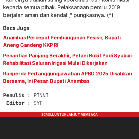
kepada semua pihak. Pelaksanaan pemilu 2019
berjalan aman dan kendali,” pungkasnya. (*)
Baca Juga
Anambas Percepat Pembangunan Pesisir, Bupati
Aneng Gandeng KKP RI
Penantian Panjang Berakhir, Petani Bukit Padi Syukuri
Rehabilitasi Saluran Irigasi Mulai Dikerjakan
Ranperda Pertanggungjawaban APBD 2025 Disahkan
Bersama, Ini Pesan Bupati Anambas
Penulis
 : PINNI

Editor
 : SYF