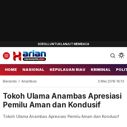
HOME
NASIONAL
KEPULAUAN RIAU
KRIMINAL
POLI
Beranda
Anambas
3 Mei 2019 16:13
Tokoh Ulama Anambas Apresiasi
Pemilu Aman dan Kondusif
Tokoh Ulama Anambas Apresiasi Pemilu Aman dan Kondusif