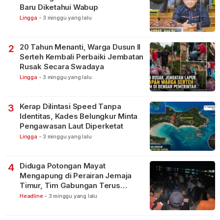
Baru Diketahui Wabup
Lingga
-
3 minggu yang lalu
20 Tahun Menanti, Warga Dusun II
2
Serteh Kembali Perbaiki Jembatan
Rusak Secara Swadaya
Lingga
-
3 minggu yang lalu
Kerap Dilintasi Speed Tanpa
3
Identitas, Kades Belungkur Minta
Pengawasan Laut Diperketat
Lingga
-
3 minggu yang lalu
Diduga Potongan Mayat
4
Mengapung di Perairan Jemaja
Timur, Tim Gabungan Terus
Lakukan Pencarian
Headline
-
3 minggu yang lalu