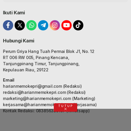
Ikuti Kami
Hubungi Kami
Perum Griya Hang Tuah Permai Blok J1, No. 12
RT 006 RW 005, Pinang Kencana,
Tanjungpinang Timur, Tanjungpinang,
Kepulauan Riau, 29122
Email
harianmemokepri@gmail.com
(Redaksi)
redaksi@harianmemokepri.com
(Redaksi)
marketing@harianmemokepri.com
(Marketing)
kerjasama@harianmemokepri.com
(Kerjasama)
TUTUP
Kontak Redaksi: 083856335187 (Whatsapp)