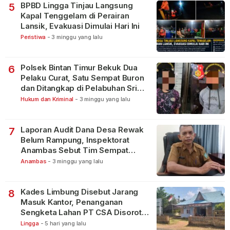
BPBD Lingga Tinjau Langsung
5
Kapal Tenggelam di Perairan
Lansik, Evakuasi Dimulai Hari Ini
Peristiwa
-
3 minggu yang lalu
Polsek Bintan Timur Bekuk Dua
6
Pelaku Curat, Satu Sempat Buron
dan Ditangkap di Pelabuhan Sri
Bintan Pura
Hukum dan Kriminal
-
3 minggu yang lalu
Laporan Audit Dana Desa Rewak
7
Belum Rampung, Inspektorat
Anambas Sebut Tim Sempat
Terbagi Tangani Kasus Lain
Anambas
-
3 minggu yang lalu
Kades Limbung Disebut Jarang
8
Masuk Kantor, Penanganan
Sengketa Lahan PT CSA Disorot
Warga
Lingga
-
5 hari yang lalu