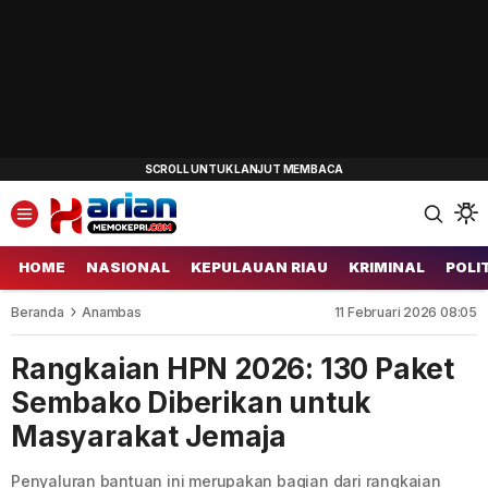
HOME
NASIONAL
KEPULAUAN RIAU
KRIMINAL
POLI
Beranda
Anambas
11 Februari 2026 08:05
Rangkaian HPN 2026: 130 Paket
Sembako Diberikan untuk
Masyarakat Jemaja
Penyaluran bantuan ini merupakan bagian dari rangkaian