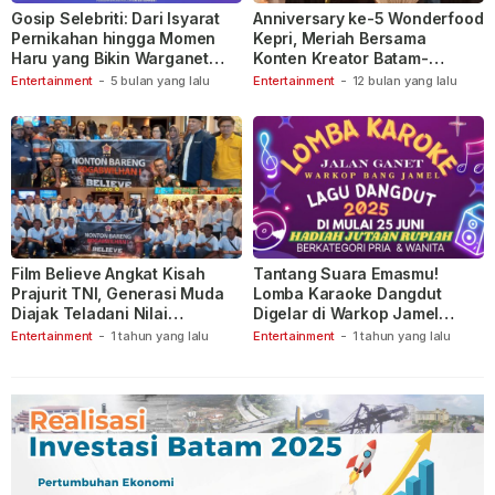
Gosip Selebriti: Dari Isyarat
Anniversary ke-5 Wonderfood
Pernikahan hingga Momen
Kepri, Meriah Bersama
Haru yang Bikin Warganet
Konten Kreator Batam-
Berspekulasi
Tanjungpinang
Entertainment
-
5 bulan yang lalu
Entertainment
-
12 bulan yang lalu
Film Believe Angkat Kisah
Tantang Suara Emasmu!
Prajurit TNI, Generasi Muda
Lomba Karaoke Dangdut
Diajak Teladani Nilai
Digelar di Warkop Jamel
Keberanian
Ganet
Entertainment
-
1 tahun yang lalu
Entertainment
-
1 tahun yang lalu