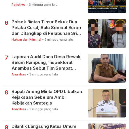
Peristiwa
-
3 minggu yang lalu
Polsek Bintan Timur Bekuk Dua
6
Pelaku Curat, Satu Sempat Buron
dan Ditangkap di Pelabuhan Sri
Bintan Pura
Hukum dan Kriminal
-
3 minggu yang lalu
Laporan Audit Dana Desa Rewak
7
Belum Rampung, Inspektorat
Anambas Sebut Tim Sempat
Terbagi Tangani Kasus Lain
Anambas
-
3 minggu yang lalu
Bupati Aneng Minta OPD Libatkan
8
Kejaksaan Sebelum Ambil
Kebijakan Strategis
Anambas
-
3 minggu yang lalu
Dilantik Langsung Ketua Umum
9