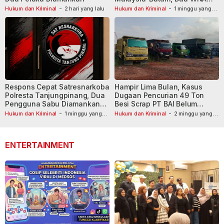
Masih Diburu
Hukum dan Kriminal
-
2 hari yang lalu
Hukum dan Kriminal
-
1 minggu yang
lalu
Respons Cepat Satresnarkoba
Hampir Lima Bulan, Kasus
Polresta Tanjungpinang, Dua
Dugaan Pencurian 49 Ton
Pengguna Sabu Diamankan
Besi Scrap PT BAI Belum
Usai Dilaporkan ke Call Center
Tetapkan Tersangka
Hukum dan Kriminal
-
1 minggu yang
Hukum dan Kriminal
-
2 minggu yang
lalu
110
lalu
ENTERTAINMENT