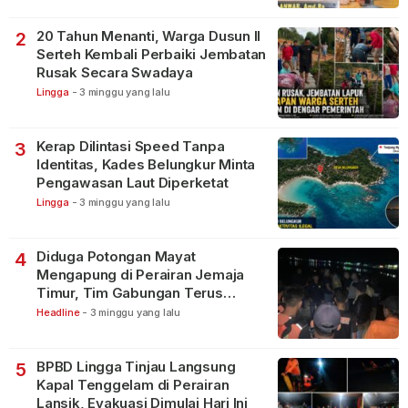
20 Tahun Menanti, Warga Dusun II
2
Serteh Kembali Perbaiki Jembatan
Rusak Secara Swadaya
Lingga
-
3 minggu yang lalu
Kerap Dilintasi Speed Tanpa
3
Identitas, Kades Belungkur Minta
Pengawasan Laut Diperketat
Lingga
-
3 minggu yang lalu
Diduga Potongan Mayat
4
Mengapung di Perairan Jemaja
Timur, Tim Gabungan Terus
Lakukan Pencarian
Headline
-
3 minggu yang lalu
BPBD Lingga Tinjau Langsung
5
Kapal Tenggelam di Perairan
Lansik, Evakuasi Dimulai Hari Ini