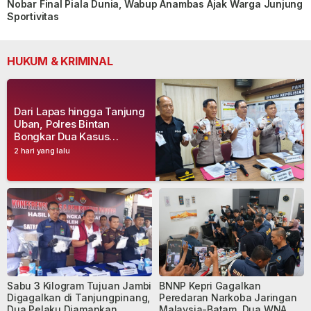
Nobar Final Piala Dunia, Wabup Anambas Ajak Warga Junjung
Sportivitas
HUKUM & KRIMINAL
Dari Lapas hingga Tanjung
Uban, Polres Bintan
Bongkar Dua Kasus
Narkoba, Empat Tersangka
2 hari yang lalu
Dibekuk
Sabu 3 Kilogram Tujuan Jambi
BNNP Kepri Gagalkan
Digagalkan di Tanjungpinang,
Peredaran Narkoba Jaringan
Dua Pelaku Diamankan
Malaysia-Batam, Dua WNA