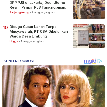
DPP PJS di Jakarta, Dedi Utomo
Resmi Pimpin PJS Tanjungpinang-
Bintan
Tanjungpinang
-
2 minggu yang lalu
Diduga Gusur Lahan Tanpa
10
Musyawarah, PT CSA Dikeluhkan
Warga Desa Limbung
Lingga
-
1 minggu yang lalu