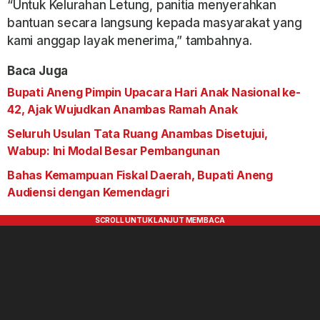
“Untuk Kelurahan Letung, panitia menyerahkan
bantuan secara langsung kepada masyarakat yang
kami anggap layak menerima,” tambahnya.
Baca Juga
Bupati Aneng Pimpin Upacara Hari Anak Nasional ke-
42, Ajak Wujudkan Anambas Ramah Anak
Seluruh Usulan Tata Ruang Anambas Disetujui,
Wabup: Ini Modal Besar Pembangunan
Bahas Kemampuan Fiskal Daerah, Bupati Aneng
Audiensi dengan Kemendagri