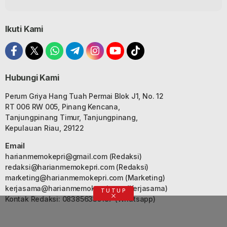
Ikuti Kami
Hubungi Kami
Perum Griya Hang Tuah Permai Blok J1, No. 12
RT 006 RW 005, Pinang Kencana,
Tanjungpinang Timur, Tanjungpinang,
Kepulauan Riau, 29122
Email
harianmemokepri@gmail.com
(Redaksi)
redaksi@harianmemokepri.com
(Redaksi)
marketing@harianmemokepri.com
(Marketing)
kerjasama@harianmemokepri.com
(Kerjasama)
TUTUP
Kontak Redaksi: 083856335187 (Whatsapp)