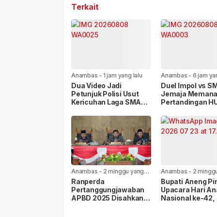
Terkait
Anambas
-
1 jam yang lalu
Anambas
-
6 jam ya
Dua Video Jadi
Duel Impol vs S
Petunjuk Polisi Usut
Jemaja Memana
Kericuhan Laga SMA
Pertandingan HU
Negeri 1 vs Impol
Diwarnai Kericu
Anambas
-
2 minggu yang
Anambas
-
2 mingg
lalu
lalu
Ranperda
Bupati Aneng Pi
Pertanggungjawaban
Upacara Hari An
APBD 2025 Disahkan
Nasional ke-42,
Bersama, Ini Pesan
Wujudkan Anam
Bupati Anambas
Ramah Anak