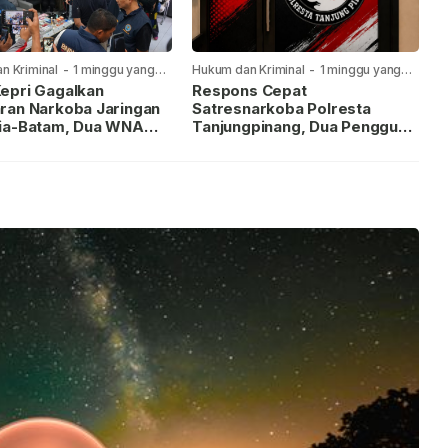
n Kriminal
-
1 minggu yang
Hukum dan Kriminal
-
1 minggu yang
lalu
epri Gagalkan
Respons Cepat
ran Narkoba Jaringan
Satresnarkoba Polresta
ia-Batam, Dua WNA
Tanjungpinang, Dua Pengguna
Diburu
Sabu Diamankan Usai
Dilaporkan ke Call Center 110