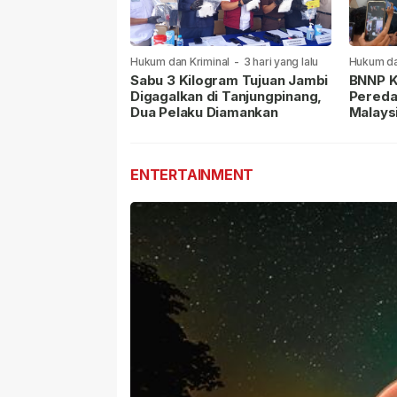
Hukum dan Kriminal
-
3 hari yang lalu
Hukum da
lalu
Sabu 3 Kilogram Tujuan Jambi
BNNP K
Digagalkan di Tanjungpinang,
Pereda
Dua Pelaku Diamankan
Malays
Masih 
ENTERTAINMENT