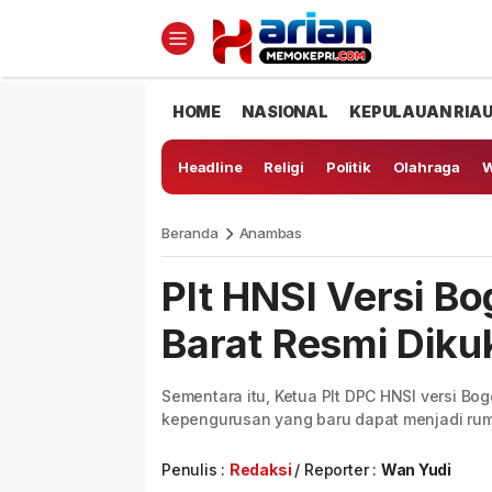
HOME
NASIONAL
KEPULAUAN RIA
Headline
Religi
Politik
Olahraga
W
Beranda
Anambas
Plt HNSI Versi B
Barat Resmi Diku
Sementara itu, Ketua Plt DPC HNSI versi B
kepengurusan yang baru dapat menjadi ruma
Penulis :
Redaksi
Reporter :
Wan Yudi