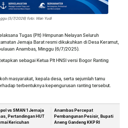
ggu (5/7/2026) foto: Wan Yudi
laksana Tugas (Plt) Himpunan Nelayan Seluruh
camatan Jemaja Barat resmi dikukuhkan di Desa Keramut,
pulauan Anambas, Minggu (6/7/2025).
tetapkan sebagai Ketua Plt HNSI versi Bogor Ranting
 tokoh masyarakat, kepala desa, serta sejumlah tamu
hadap terbentuknya kepengurusan ranting tersebut.
mpol vs SMAN 1 Jemaja
Anambas Percepat
s, Pertandingan HUT
Pembangunan Pesisir, Bupati
rnai Kericuhan
Aneng Gandeng KKP RI