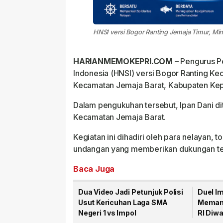
HNSI versi Bogor Ranting Jemaja Timur, Min
HARIANMEMOKEPRI.COM –
Pengurus Pe
Indonesia (HNSI) versi Bogor Ranting Ke
Kecamatan Jemaja Barat, Kabupaten Ke
Dalam pengukuhan tersebut, Ipan Dani di
Kecamatan Jemaja Barat.
Kegiatan ini dihadiri oleh para nelayan,
undangan yang memberikan dukungan ter
Baca Juga
Dua Video Jadi Petunjuk Polisi
Duel I
Usut Kericuhan Laga SMA
Memana
Negeri 1 vs Impol
RI Diwa