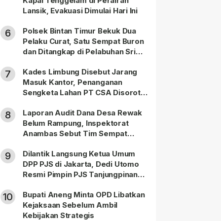
Kapal Tenggelam di Perairan
Lansik, Evakuasi Dimulai Hari Ini
Polsek Bintan Timur Bekuk Dua
6
Pelaku Curat, Satu Sempat Buron
dan Ditangkap di Pelabuhan Sri
Bintan Pura
Kades Limbung Disebut Jarang
7
Masuk Kantor, Penanganan
Sengketa Lahan PT CSA Disorot
Warga
Laporan Audit Dana Desa Rewak
8
Belum Rampung, Inspektorat
Anambas Sebut Tim Sempat
Terbagi Tangani Kasus Lain
Dilantik Langsung Ketua Umum
9
DPP PJS di Jakarta, Dedi Utomo
Resmi Pimpin PJS Tanjungpinang-
Bintan
Bupati Aneng Minta OPD Libatkan
10
Kejaksaan Sebelum Ambil
Kebijakan Strategis