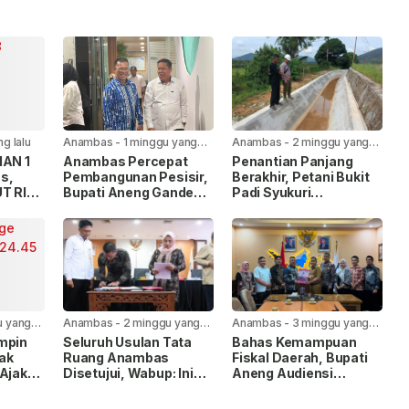
ng lalu
Anambas
-
1 minggu yang
Anambas
-
2 minggu yang
lalu
lalu
MAN 1
Anambas Percepat
Penantian Panjang
s,
Pembangunan Pesisir,
Berakhir, Petani Bukit
T RI
Bupati Aneng Gandeng
Padi Syukuri
han
KKP RI
Rehabilitasi Saluran
Irigasi Mulai Dikerjakan
u yang
Anambas
-
2 minggu yang
Anambas
-
3 minggu yang
lalu
lalu
mpin
Seluruh Usulan Tata
Bahas Kemampuan
ak
Ruang Anambas
Fiskal Daerah, Bupati
 Ajak
Disetujui, Wabup: Ini
Aneng Audiensi
bas
Modal Besar
dengan Kemendagri
Pembangunan