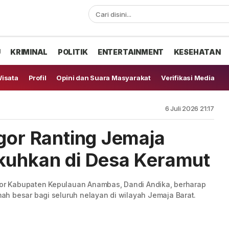
U
KRIMINAL
POLITIK
ENTERTAINMENT
KESEHATAN
isata
Profil
Opini dan Suara Masyarakat
Verifikasi Media
6 Juli 2026 21:17
ogor Ranting Jemaja
kuhkan di Desa Keramut
ogor Kabupaten Kepulauan Anambas, Dandi Andika, berharap
h besar bagi seluruh nelayan di wilayah Jemaja Barat.