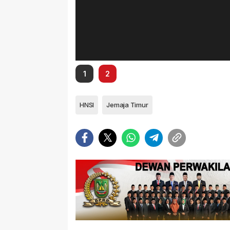
1
2
HNSI
Jemaja Timur