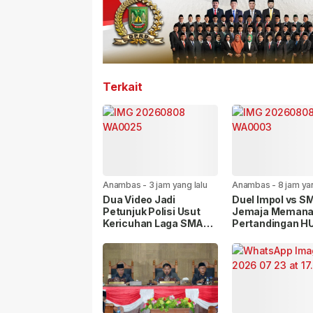
Terkait
Anambas
-
3 jam yang lalu
Anambas
-
8 jam ya
Dua Video Jadi
Duel Impol vs S
Petunjuk Polisi Usut
Jemaja Memana
Kericuhan Laga SMA
Pertandingan HU
Negeri 1 vs Impol
Diwarnai Kericu