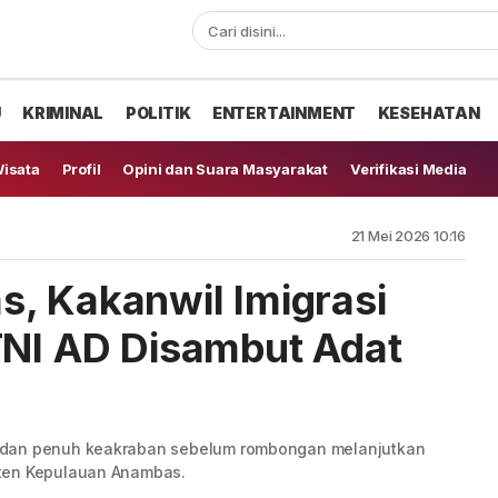
U
KRIMINAL
POLITIK
ENTERTAINMENT
KESEHATAN
isata
Profil
Opini dan Suara Masyarakat
Verifikasi Media
21 Mei 2026 10:16
, Kakanwil Imigrasi
TNI AD Disambut Adat
 dan penuh keakraban sebelum rombongan melanjutkan
aten Kepulauan Anambas.