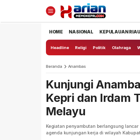
HOME
NASIONAL
KEPULAUAN RIA
Headline
Religi
Politik
Olahraga
W
Beranda
Anambas
Kunjungi Anambas
Kepri dan Irdam 
Melayu
Kegiatan penyambutan berlangsung lancar
agenda kunjungan kerja di wilayah Kabup