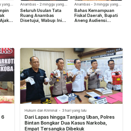
u yang
Anambas
-
2 minggu yang
Anambas
-
3 minggu yang
lalu
lalu
mpin
Seluruh Usulan Tata
Bahas Kemampuan
ak
Ruang Anambas
Fiskal Daerah, Bupati
 Ajak
Disetujui, Wabup: Ini
Aneng Audiensi
bas
Modal Besar
dengan Kemendagri
Pembangunan
Hukum dan Kriminal
-
3 hari yang lalu
 6
Dari Lapas hingga Tanjung Uban, Polres
Bintan Bongkar Dua Kasus Narkoba,
Empat Tersangka Dibekuk