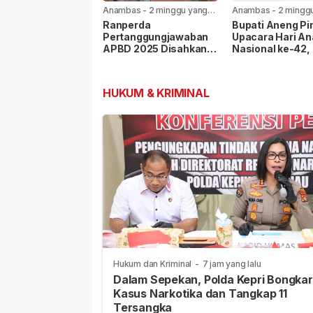
Anambas
-
2 minggu yang
Anambas
-
2 mingg
lalu
lalu
Ranperda
Bupati Aneng Pi
Pertanggungjawaban
Upacara Hari An
APBD 2025 Disahkan
Nasional ke-42,
Bersama, Ini Pesan
Wujudkan Anam
Bupati Anambas
Ramah Anak
HUKUM & KRIMINAL
Hukum dan Kriminal
-
7 jam yang lalu
Dalam Sepekan, Polda Kepri Bongkar
Kasus Narkotika dan Tangkap 11
Tersangka