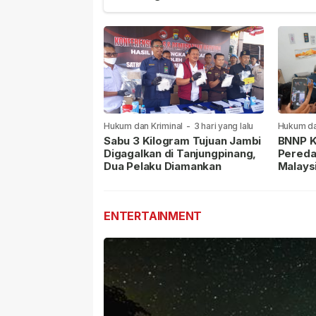
Hukum dan Kriminal
-
3 hari yang lalu
Hukum da
lalu
Sabu 3 Kilogram Tujuan Jambi
BNNP K
Digagalkan di Tanjungpinang,
Pereda
Dua Pelaku Diamankan
Malays
Masih 
ENTERTAINMENT