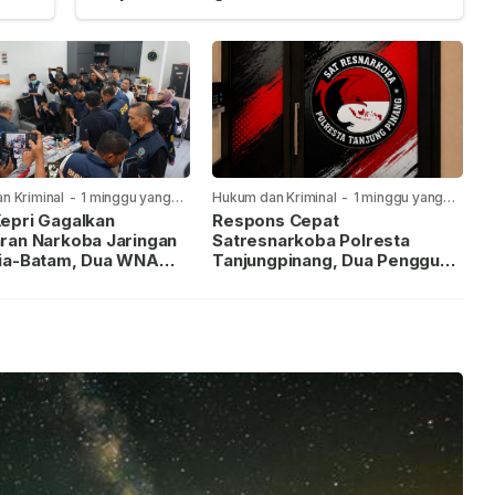
n Kriminal
-
1 minggu yang
Hukum dan Kriminal
-
1 minggu yang
lalu
epri Gagalkan
Respons Cepat
ran Narkoba Jaringan
Satresnarkoba Polresta
ia-Batam, Dua WNA
Tanjungpinang, Dua Pengguna
Diburu
Sabu Diamankan Usai
Dilaporkan ke Call Center 110