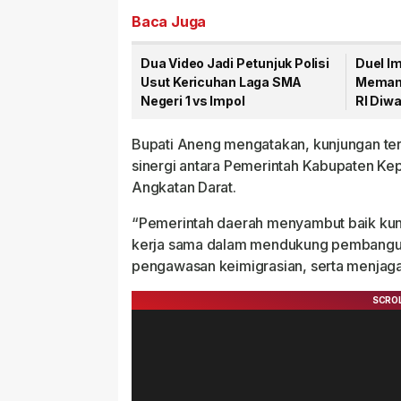
Baca Juga
Dua Video Jadi Petunjuk Polisi
Duel I
Usut Kericuhan Laga SMA
Memana
Negeri 1 vs Impol
RI Diwa
Bupati Aneng mengatakan, kunjungan t
sinergi antara Pemerintah Kabupaten Kep
Angkatan Darat.
“Pemerintah daerah menyambut baik kunj
kerja sama dalam mendukung pembanguna
pengawasan keimigrasian, serta menjaga 