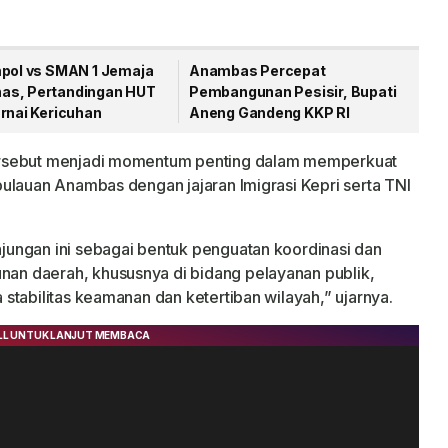
mpol vs SMAN 1 Jemaja
Anambas Percepat
s, Pertandingan HUT
Pembangunan Pesisir, Bupati
rnai Kericuhan
Aneng Gandeng KKP RI
ersebut menjadi momentum penting dalam memperkuat
ulauan Anambas dengan jajaran Imigrasi Kepri serta TNI
ungan ini sebagai bentuk penguatan koordinasi dan
n daerah, khususnya di bidang pelayanan publik,
stabilitas keamanan dan ketertiban wilayah,” ujarnya.