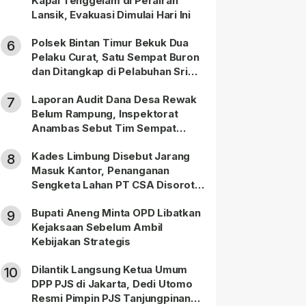
Kapal Tenggelam di Perairan
Lansik, Evakuasi Dimulai Hari Ini
Polsek Bintan Timur Bekuk Dua
6
Pelaku Curat, Satu Sempat Buron
dan Ditangkap di Pelabuhan Sri
Bintan Pura
Laporan Audit Dana Desa Rewak
7
Belum Rampung, Inspektorat
Anambas Sebut Tim Sempat
Terbagi Tangani Kasus Lain
Kades Limbung Disebut Jarang
8
Masuk Kantor, Penanganan
Sengketa Lahan PT CSA Disorot
Warga
Bupati Aneng Minta OPD Libatkan
9
Kejaksaan Sebelum Ambil
Kebijakan Strategis
Dilantik Langsung Ketua Umum
10
DPP PJS di Jakarta, Dedi Utomo
Resmi Pimpin PJS Tanjungpinang-