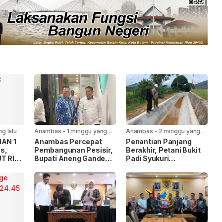
ng lalu
Anambas
-
1 minggu yang
Anambas
-
2 minggu yang
lalu
lalu
MAN 1
Anambas Percepat
Penantian Panjang
s,
Pembangunan Pesisir,
Berakhir, Petani Bukit
T RI
Bupati Aneng Gandeng
Padi Syukuri
han
KKP RI
Rehabilitasi Saluran
Irigasi Mulai Dikerjakan