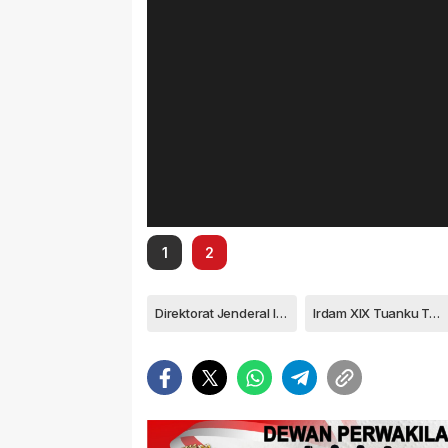
1
2
Direktorat Jenderal Imigrasi
Irdam XIX Tuanku Tambusai