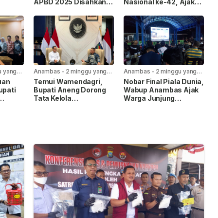
APBD 2025 Disahkan
Nasional ke-42, Ajak
uran
Bersama, Ini Pesan
Wujudkan Anambas
erjakan
Bupati Anambas
Ramah Anak
u yang
Anambas
-
2 minggu yang
Anambas
-
2 minggu yang
lalu
lalu
uan
Temui Wamendagri,
Nobar Final Piala Dunia,
upati
Bupati Aneng Dorong
Wabup Anambas Ajak
Tata Kelola
Warga Junjung
gri
Pemerintahan dan
Sportivitas
Percepatan
Pembangunan