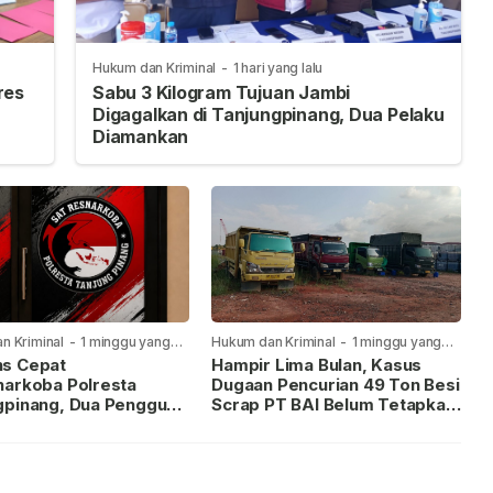
Hukum dan Kriminal
-
1 hari yang lalu
res
Sabu 3 Kilogram Tujuan Jambi
Digagalkan di Tanjungpinang, Dua Pelaku
Diamankan
n Kriminal
-
1 minggu yang
Hukum dan Kriminal
-
1 minggu yang
lalu
s Cepat
Hampir Lima Bulan, Kasus
narkoba Polresta
Dugaan Pencurian 49 Ton Besi
gpinang, Dua Pengguna
Scrap PT BAI Belum Tetapkan
iamankan Usai
Tersangka
kan ke Call Center 110