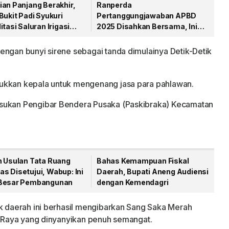
ian Panjang Berakhir,
Ranperda
Bukit Padi Syukuri
Pertanggungjawaban APBD
itasi Saluran Irigasi
2025 Disahkan Bersama, Ini
ikerjakan
Pesan Bupati Anambas
engan bunyi sirene sebagai tanda dimulainya Detik-Detik
ukkan kepala untuk mengenang jasa para pahlawan.
asukan Pengibar Bendera Pusaka (Paskibraka) Kecamatan
h Usulan Tata Ruang
Bahas Kemampuan Fiskal
s Disetujui, Wabup: Ini
Daerah, Bupati Aneng Audiensi
Besar Pembangunan
dengan Kemendagri
ik daerah ini berhasil mengibarkan Sang Saka Merah
ia Raya yang dinyanyikan penuh semangat.