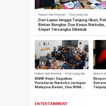
Hukum dan Kriminal
-
1 hari yang lalu
Dari Lapas hingga Tanjung Uban, Pol
Bintan Bongkar Dua Kasus Narkoba,
Empat Tersangka Dibekuk
Hukum dan Kriminal
-
6 hari yang lalu
Hukum da
lalu
BNNP Kepri Gagalkan
Respon
Peredaran Narkoba Jaringan
Satres
Malaysia-Batam, Dua WNA
Tanjun
Masih Diburu
Sabu D
Dilapor
ENTERTAINMENT