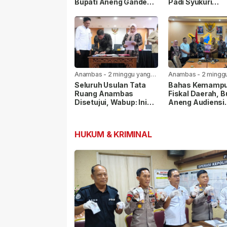
Bupati Aneng Gandeng
Padi Syukuri
KKP RI
Rehabilitasi Sal
Irigasi Mulai Dik
Anambas
-
2 minggu yang
Anambas
-
2 mingg
lalu
lalu
Seluruh Usulan Tata
Bahas Kemamp
Ruang Anambas
Fiskal Daerah, B
Disetujui, Wabup: Ini
Aneng Audiensi
Modal Besar
dengan Kemenda
Pembangunan
HUKUM & KRIMINAL