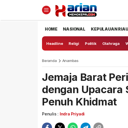
HOME
NASIONAL
KEPULAUAN RIA
Headline
Religi
Politik
Olahraga
W
Beranda
Anambas
Jemaja Barat Per
dengan Upacara
Penuh Khidmat
Penulis :
Indra Priyadi