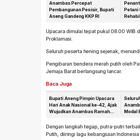
Anambas Percepat
Penant
Pembangunan Pesisir, Bupati
Petani 
Aneng Gandeng KKP RI
Rehabil
Mulai D
Upacara dimulai tepat pukul 08.00 WIB d
Proklamasi.
Seluruh peserta hening sejenak, menund
Pengibaran bendera merah putih oleh P
Jemaja Barat berlangsung lancar.
Baca Juga
Bupati Aneng Pimpin Upacara
Seluru
Hari Anak Nasional ke-42, Ajak
Anamba
Wujudkan Anambas Ramah
Modal 
Anak
Dengan langkah tegap, putra-putri terba
Putih, diiringi lagu kebangsaan Indones