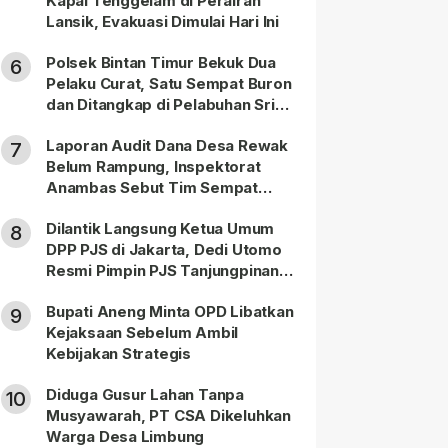
Kapal Tenggelam di Perairan
Lansik, Evakuasi Dimulai Hari Ini
Polsek Bintan Timur Bekuk Dua
6
Pelaku Curat, Satu Sempat Buron
dan Ditangkap di Pelabuhan Sri
Bintan Pura
Laporan Audit Dana Desa Rewak
7
Belum Rampung, Inspektorat
Anambas Sebut Tim Sempat
Terbagi Tangani Kasus Lain
Dilantik Langsung Ketua Umum
8
DPP PJS di Jakarta, Dedi Utomo
Resmi Pimpin PJS Tanjungpinang-
Bintan
Bupati Aneng Minta OPD Libatkan
9
Kejaksaan Sebelum Ambil
Kebijakan Strategis
Diduga Gusur Lahan Tanpa
10
Musyawarah, PT CSA Dikeluhkan
Warga Desa Limbung