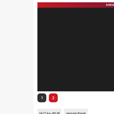
1
2
HUT ke-80 RI
Jemaja Barat