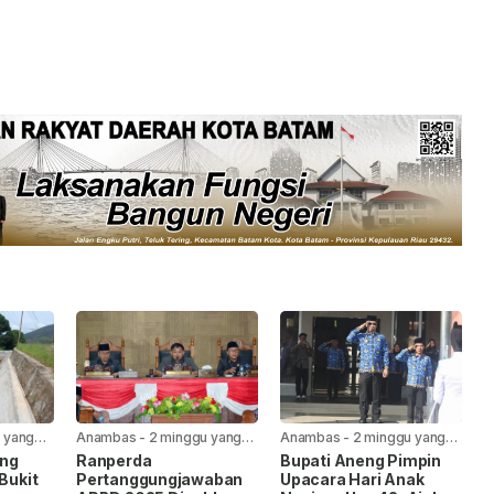
 yang
Anambas
-
2 minggu yang
Anambas
-
2 minggu yang
lalu
lalu
ang
Ranperda
Bupati Aneng Pimpin
 Bukit
Pertanggungjawaban
Upacara Hari Anak