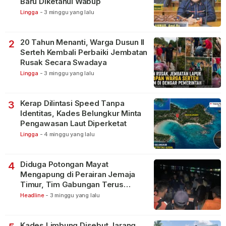
Baru Diketahui Wabup
Lingga
-
3 minggu yang lalu
20 Tahun Menanti, Warga Dusun II
2
Serteh Kembali Perbaiki Jembatan
Rusak Secara Swadaya
Lingga
-
3 minggu yang lalu
Kerap Dilintasi Speed Tanpa
3
Identitas, Kades Belungkur Minta
Pengawasan Laut Diperketat
Lingga
-
4 minggu yang lalu
Diduga Potongan Mayat
4
Mengapung di Perairan Jemaja
Timur, Tim Gabungan Terus
Lakukan Pencarian
Headline
-
3 minggu yang lalu
Kades Limbung Disebut Jarang