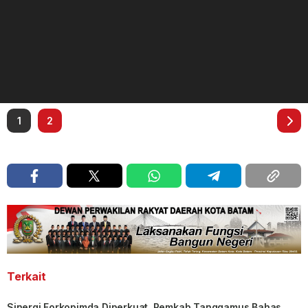
1
2
Terkait
Sinergi Forkopimda Diperkuat, Pemkab Tanggamus Bahas