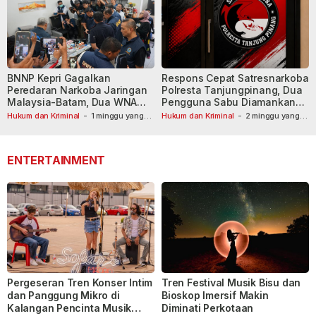
BNNP Kepri Gagalkan
Respons Cepat Satresnarkoba
Peredaran Narkoba Jaringan
Polresta Tanjungpinang, Dua
Malaysia-Batam, Dua WNA
Pengguna Sabu Diamankan
Masih Diburu
Usai Dilaporkan ke Call Center
Hukum dan Kriminal
-
1 minggu yang
Hukum dan Kriminal
-
2 minggu yang
lalu
lalu
110
ENTERTAINMENT
Pergeseran Tren Konser Intim
Tren Festival Musik Bisu dan
dan Panggung Mikro di
Bioskop Imersif Makin
Kalangan Pencinta Musik
Diminati Perkotaan