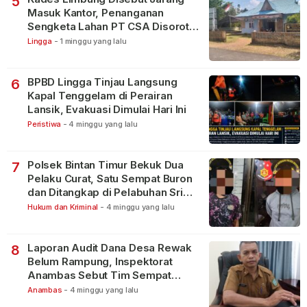
5
Masuk Kantor, Penanganan
Sengketa Lahan PT CSA Disorot
Warga
Lingga
-
1 minggu yang lalu
BPBD Lingga Tinjau Langsung
6
Kapal Tenggelam di Perairan
Lansik, Evakuasi Dimulai Hari Ini
Peristiwa
-
4 minggu yang lalu
Polsek Bintan Timur Bekuk Dua
7
Pelaku Curat, Satu Sempat Buron
dan Ditangkap di Pelabuhan Sri
Bintan Pura
Hukum dan Kriminal
-
4 minggu yang lalu
Laporan Audit Dana Desa Rewak
8
Belum Rampung, Inspektorat
Anambas Sebut Tim Sempat
Terbagi Tangani Kasus Lain
Anambas
-
4 minggu yang lalu