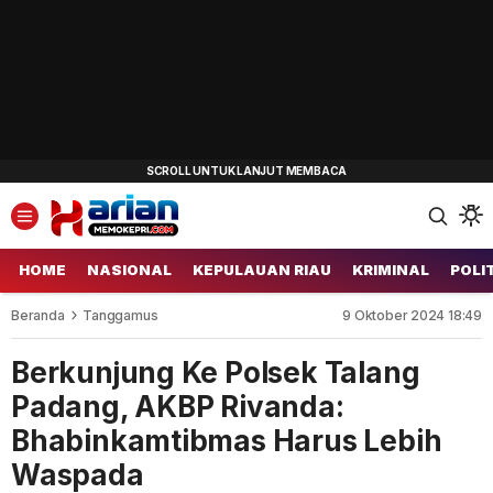
HOME
NASIONAL
KEPULAUAN RIAU
KRIMINAL
POLI
Beranda
Tanggamus
9 Oktober 2024 18:49
Berkunjung Ke Polsek Talang
Padang, AKBP Rivanda:
Bhabinkamtibmas Harus Lebih
Waspada