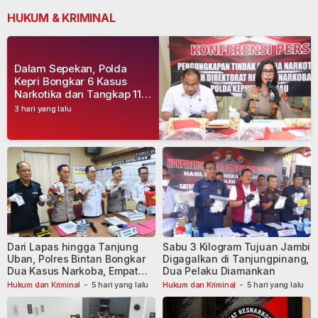
HUKUM & KRIMINAL
Dalam Sepekan, Polda
Kepri Bongkar 6 Kasus
Narkotika dan Tangkap 11
Tersangka
3 hari yang lalu
Dari Lapas hingga Tanjung
Sabu 3 Kilogram Tujuan Jambi
Uban, Polres Bintan Bongkar
Digagalkan di Tanjungpinang,
Dua Kasus Narkoba, Empat
Dua Pelaku Diamankan
Tersangka Dibekuk
Hukum dan Kriminal
-
5 hari yang lalu
Hukum dan Kriminal
-
5 hari yang lalu