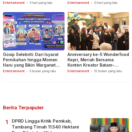
Indonesia
Entertainment
-
1 hari yang lalu
Entertainment
-
2 hari yang lalu
Gosip Selebriti: Dari Isyarat
Anniversary ke-5 Wonderfood
Pernikahan hingga Momen
Kepri, Meriah Bersama
Haru yang Bikin Warganet
Konten Kreator Batam-
Berspekulasi
Tanjungpinang
Entertainment
-
5 bulan yang lalu
Entertainment
-
12 bulan yang lalu
Berita Terpopuler
DPRD Lingga Kritik Pemkab,
1
Tambang Timah 11.540 Hektare