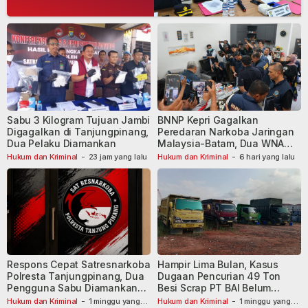
Sabu 3 Kilogram Tujuan Jambi
BNNP Kepri Gagalkan
Digagalkan di Tanjungpinang,
Peredaran Narkoba Jaringan
Dua Pelaku Diamankan
Malaysia-Batam, Dua WNA
Masih Diburu
Hukum dan Kriminal
-
23 jam yang lalu
Hukum dan Kriminal
-
6 hari yang lalu
Respons Cepat Satresnarkoba
Hampir Lima Bulan, Kasus
Polresta Tanjungpinang, Dua
Dugaan Pencurian 49 Ton
Pengguna Sabu Diamankan
Besi Scrap PT BAI Belum
Usai Dilaporkan ke Call Center
Tetapkan Tersangka
Hukum dan Kriminal
-
1 minggu yang
Hukum dan Kriminal
-
1 minggu yang