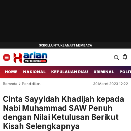
HOME
NASIONAL
KEPULAUAN RIAU
KRIMINAL
POLI
Beranda
Pendidikan
30 Maret 2023 12:22
Cinta Sayyidah Khadijah kepada
Nabi Muhammad SAW Penuh
dengan Nilai Ketulusan Berikut
Kisah Selengkapnya