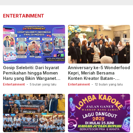
lalu
110
lalu
ENTERTAINMENT
Gosip Selebriti: Dari Isyarat
Anniversary ke-5 Wonderfood
Pernikahan hingga Momen
Kepri, Meriah Bersama
Haru yang Bikin Warganet
Konten Kreator Batam-
Berspekulasi
Tanjungpinang
Entertainment
-
5 bulan yang lalu
Entertainment
-
12 bulan yang lalu