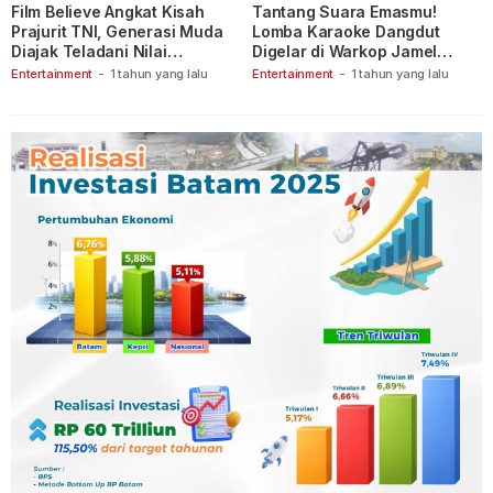
Film Believe Angkat Kisah
Tantang Suara Emasmu!
Prajurit TNI, Generasi Muda
Lomba Karaoke Dangdut
Diajak Teladani Nilai
Digelar di Warkop Jamel
Keberanian
Ganet
Entertainment
-
1 tahun yang lalu
Entertainment
-
1 tahun yang lalu