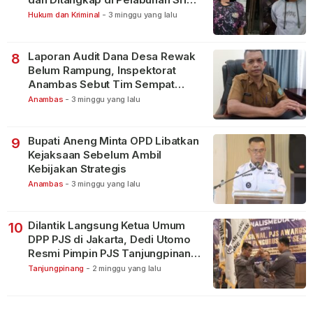
Bintan Pura
Hukum dan Kriminal
-
3 minggu yang lalu
Laporan Audit Dana Desa Rewak
8
Belum Rampung, Inspektorat
Anambas Sebut Tim Sempat
Terbagi Tangani Kasus Lain
Anambas
-
3 minggu yang lalu
Bupati Aneng Minta OPD Libatkan
9
Kejaksaan Sebelum Ambil
Kebijakan Strategis
Anambas
-
3 minggu yang lalu
Dilantik Langsung Ketua Umum
10
DPP PJS di Jakarta, Dedi Utomo
Resmi Pimpin PJS Tanjungpinang-
Bintan
Tanjungpinang
-
2 minggu yang lalu