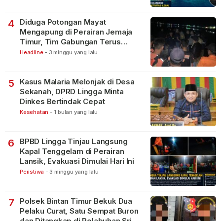
Diduga Potongan Mayat
4
Mengapung di Perairan Jemaja
Timur, Tim Gabungan Terus
Lakukan Pencarian
Headline
-
3 minggu yang lalu
Kasus Malaria Melonjak di Desa
5
Sekanah, DPRD Lingga Minta
Dinkes Bertindak Cepat
Kesehatan
-
1 bulan yang lalu
BPBD Lingga Tinjau Langsung
6
Kapal Tenggelam di Perairan
Lansik, Evakuasi Dimulai Hari Ini
Peristiwa
-
3 minggu yang lalu
Polsek Bintan Timur Bekuk Dua
7
Pelaku Curat, Satu Sempat Buron
dan Ditangkap di Pelabuhan Sri