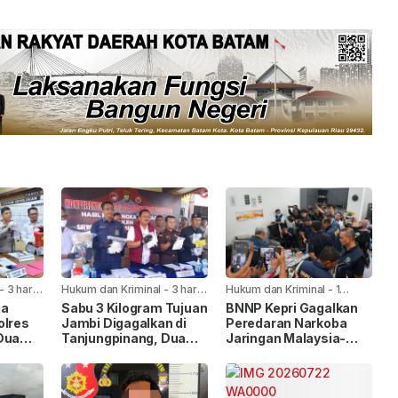
-
3 hari
Hukum dan Kriminal
-
3 hari
Hukum dan Kriminal
-
1
yang lalu
minggu yang lalu
ga
Sabu 3 Kilogram Tujuan
BNNP Kepri Gagalkan
olres
Jambi Digagalkan di
Peredaran Narkoba
Dua
Tanjungpinang, Dua
Jaringan Malaysia-
 Empat
Pelaku Diamankan
Batam, Dua WNA
kuk
Masih Diburu