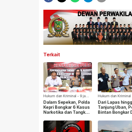
Terkait
Hukum dan Kriminal
-
9 jam
Hukum dan Kriminal
yang lalu
yang lalu
Dalam Sepekan, Polda
Dari Lapas hing
Kepri Bongkar 6 Kasus
Tanjung Uban, P
Narkotika dan Tangkap
Bintan Bongkar 
11 Tersangka
Kasus Narkoba,
Tersangka Dibe