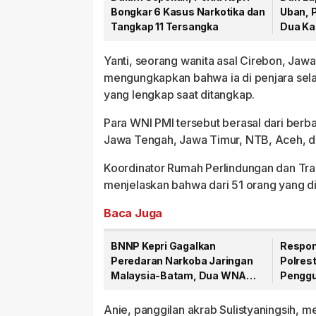
Bongkar 6 Kasus Narkotika dan
Uban, 
Tangkap 11 Tersangka
Dua Ka
Tersan
Yanti, seorang wanita asal Cirebon, Jawa
mengungkapkan bahwa ia di penjara selam
yang lengkap saat ditangkap.
Para WNI PMI tersebut berasal dari berb
Jawa Tengah, Jawa Timur, NTB, Aceh, 
Koordinator Rumah Perlindungan dan Tra
menjelaskan bahwa dari 51 orang yang did
Baca Juga
BNNP Kepri Gagalkan
Respon
Peredaran Narkoba Jaringan
Polres
Malaysia-Batam, Dua WNA
Penggu
Masih Diburu
Usai Di
110
Anie, panggilan akrab Sulistyaningsih, 