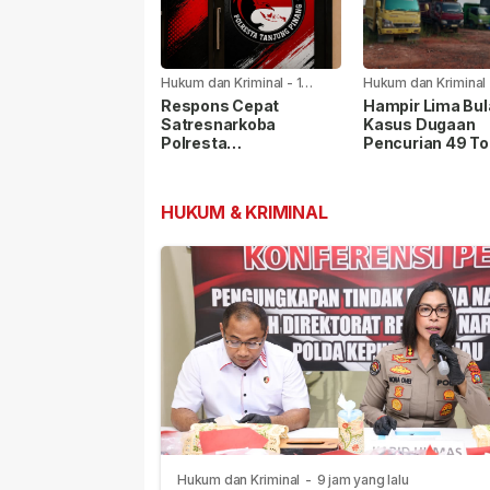
Hukum dan Kriminal
-
1
Hukum dan Kriminal
minggu yang lalu
minggu yang lalu
Respons Cepat
Hampir Lima Bul
Satresnarkoba
Kasus Dugaan
Polresta
Pencurian 49 To
Tanjungpinang, Dua
Scrap PT BAI B
Pengguna Sabu
Tetapkan Tersa
Diamankan Usai
HUKUM & KRIMINAL
Dilaporkan ke Call
Center 110
Hukum dan Kriminal
-
9 jam yang lalu