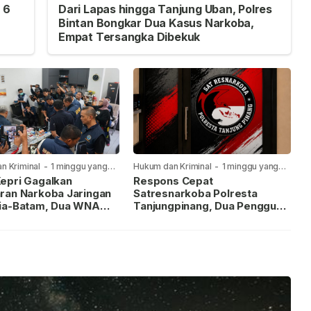
 6
Dari Lapas hingga Tanjung Uban, Polres
Bintan Bongkar Dua Kasus Narkoba,
Empat Tersangka Dibekuk
n Kriminal
-
1 minggu yang
Hukum dan Kriminal
-
1 minggu yang
lalu
epri Gagalkan
Respons Cepat
ran Narkoba Jaringan
Satresnarkoba Polresta
ia-Batam, Dua WNA
Tanjungpinang, Dua Pengguna
Diburu
Sabu Diamankan Usai
Dilaporkan ke Call Center 110