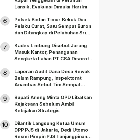
Kapal Tenggelam di Perairan
Lansik, Evakuasi Dimulai Hari Ini
Polsek Bintan Timur Bekuk Dua
6
Pelaku Curat, Satu Sempat Buron
dan Ditangkap di Pelabuhan Sri
Bintan Pura
Kades Limbung Disebut Jarang
7
Masuk Kantor, Penanganan
Sengketa Lahan PT CSA Disorot
Warga
Laporan Audit Dana Desa Rewak
8
Belum Rampung, Inspektorat
Anambas Sebut Tim Sempat
Terbagi Tangani Kasus Lain
Bupati Aneng Minta OPD Libatkan
9
Kejaksaan Sebelum Ambil
Kebijakan Strategis
Dilantik Langsung Ketua Umum
10
DPP PJS di Jakarta, Dedi Utomo
Resmi Pimpin PJS Tanjungpinang-