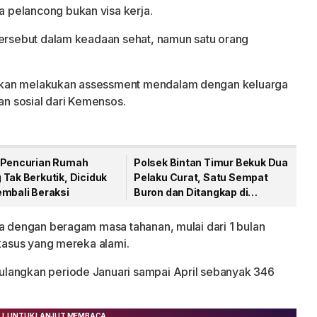
 pelancong bukan visa kerja.
tersebut dalam keadaan sehat, namun satu orang
akan melakukan assessment mendalam dengan keluarga
n sosial dari Kemensos.
 Pencurian Rumah
Polsek Bintan Timur Bekuk Dua
Tak Berkutik, Diciduk
Pelaku Curat, Satu Sempat
embali Beraksi
Buron dan Ditangkap di
Pelabuhan Sri Bintan Pura
ia dengan beragam masa tahanan, mulai dari 1 bulan
 kasus yang mereka alami.
langkan periode Januari sampai April sebanyak 346