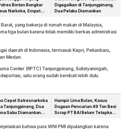
Polres Bintan Bongkar
Digagalkan di Tanjungpinang,
sus Narkoba, Empat
Dua Pelaku Diamankan
gka Dibekuk
 Barat, yang bekerja di rumah makan di Malaysia,
a tiga bulan karena tidak memiliki berkas administrasi
agai daerah di Indonesia, termasuk Kepri, Pekanbaru,
dan Medan.
uma Center (RPTC) Tanjungpinang, Sulistyaningsih,
eportasi, satu orang sudah kembali lebih dulu.
s Cepat Satresnarkoba
Hampir Lima Bulan, Kasus
ta Tanjungpinang, Dua
Dugaan Pencurian 49 Ton Besi
na Sabu Diamankan
Scrap PT BAI Belum Tetapkan
laporkan ke Call Center
Tersangka
menjelaskan bahwa para WNI PMI dipulangkan karena