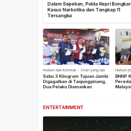
Dalam Sepekan, Polda Kepri Bongkar
Kasus Narkotika dan Tangkap 11
Tersangka
Hukum dan Kriminal
-
3 hari yang lalu
Hukum da
lalu
Sabu 3 Kilogram Tujuan Jambi
BNNP K
Digagalkan di Tanjungpinang,
Pereda
Dua Pelaku Diamankan
Malays
Masih 
ENTERTAINMENT