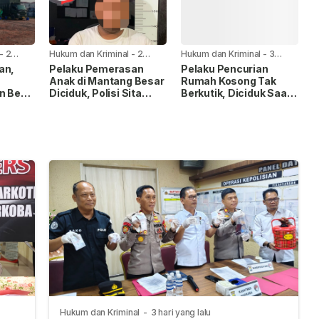
-
2
Hukum dan Kriminal
-
2
Hukum dan Kriminal
-
3
minggu yang lalu
minggu yang lalu
an,
Pelaku Pemerasan
Pelaku Pencurian
Anak di Mantang Besar
Rumah Kosong Tak
n Besi
Diciduk, Polisi Sita
Berkutik, Diciduk Saat
elum
Sejumlah Barang Bukti
Kembali Beraksi
ngka
Hukum dan Kriminal
-
3 hari yang lalu